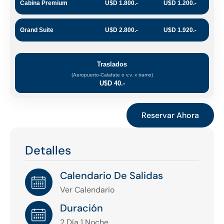
Cabina Premium
U$D 1.800.-
U$D 1.200.-
Grand Suite
U$D 2.800.-
U$D 1.920.-
Traslados
(Aeropuerto-Calafate o v.v. x tramo)
U$D 40.-
Reservar Ahora
Detalles
Calendario De Salidas
Ver Calendario
Duración
2 Día 1 Noche